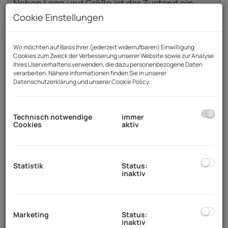
Neben Lage und Größe ist der Zustand ein
entscheidender Faktor für den Immobilienwert.
Cookie Einstellungen
Eine gepflegte Bestandsimmobilie wirkt
wertstabil, gut erhalten und marktgerecht.
Wir möchten auf Basis Ihrer (jederzeit widerrufbaren) Einwilligung
Cookies zum Zweck der Verbesserung unserer Website sowie zur Analyse
05.02.2026, 14:31
Ihres Userverhaltens verwenden, die dazu personenbezogene Daten
verarbeiten. Nähere Informationen finden Sie in unserer
Datenschutzerklärung
und unserer
Cookie Policy
.
Technisch notwendige
immer
Cookies
aktiv
Statistik
Status:
inaktiv
Marketing
Status:
inaktiv