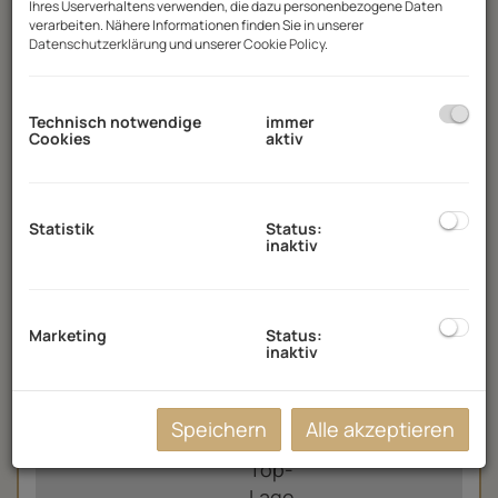
Ihres Userverhaltens verwenden, die dazu personenbezogene Daten
verarbeiten. Nähere Informationen finden Sie in unserer
Der Vermittler ist als Doppelmakler tätig.
Datenschutzerklärung
und unserer
Cookie Policy
.
Technisch notwendige
immer
Cookies
aktiv
Unterobjekte
Statistik
Status:
inaktiv
Marketing
Status:
inaktiv
Speichern
Alle akzeptieren