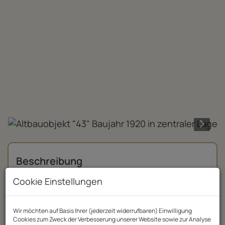
Beschreibung
Cookie Einstellungen
Wir weisen darauf hin, dass zwischen dem
Vermittler und dem zu vermittelnden Dritten
ein familiäres oder wirtschaftliches
Wir möchten auf Basis Ihrer (jederzeit widerrufbaren) Einwilligung
Cookies zum Zweck der Verbesserung unserer Website sowie zur Analyse
Naheverhältnis besteht.