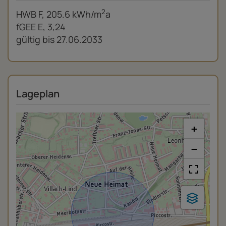
2
HWB
F, 205.6 kWh/m
a
fGEE
E, 3,24
gültig bis
27.06.2033
Lageplan
+
−