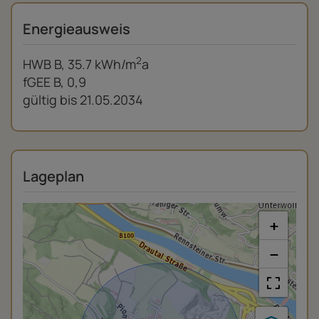
Energieausweis
2
HWB
B, 35.7 kWh/m
a
fGEE
B, 0,9
gültig bis
21.05.2034
Lageplan
+
−