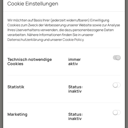
Cookie Einstellungen
Showroom
die perfekte Infrastruktur für
Unternehmen jeder Größe.
Wir möchten auf Basis Ihrer (jederzeit widerrufbaren) Einwilligung
Cookies zum Zweck der Verbesserung unserer Website sowie zur Analyse
Ihres Userverhaltens verwenden, die dazu personenbezogene Daten
Rund um das Gebäude stehen zahlreiche
verarbeiten. Nähere Informationen finden Sie in unserer
Datenschutzerklärung
und unserer
Cookie Policy
.
Parkflächen zur Verfügung.
Stellplätze
können je nach Bedarf und Verfügbarkeit
separat angemietet werden. Die
monatliche
Technisch notwendige
immer
Miete
beträgt
€ 30,00 netto pro Stellplatz
.
Cookies
aktiv
Widmung
Statistik
Status:
inaktiv
Das Objekt befindet sich in der
Widmung
Bauland – Gewerbegebiet
. Eine Nutzung zu
Wohnzwecken bzw. eine
Marketing
Status:
Wohnsitzbegründung ist daher nicht
inaktiv
möglich.