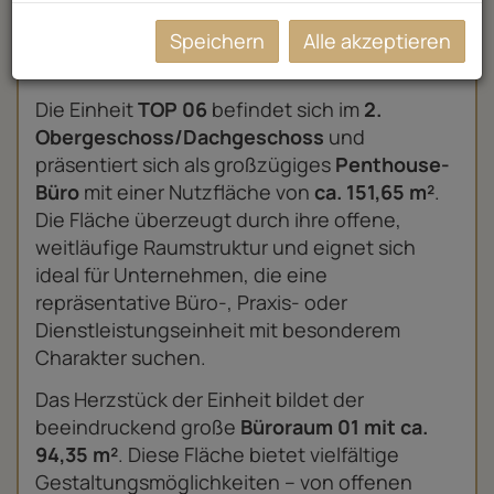
Speichern
Alle akzeptieren
Die Einheit
TOP 06
befindet sich im
2.
Obergeschoss/Dachgeschoss
und
präsentiert sich als großzügiges
Penthouse-
Büro
mit einer Nutzfläche von
ca. 151,65 m²
.
Die Fläche überzeugt durch ihre offene,
weitläufige Raumstruktur und eignet sich
ideal für Unternehmen, die eine
repräsentative Büro-, Praxis- oder
Dienstleistungseinheit mit besonderem
Charakter suchen.
Das Herzstück der Einheit bildet der
beeindruckend große
Büroraum 01 mit ca.
94,35 m²
. Diese Fläche bietet vielfältige
Gestaltungsmöglichkeiten – von offenen