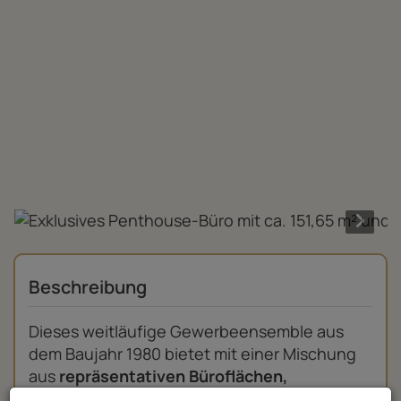
Beschreibung
Dieses weitläufige Gewerbeensemble aus
dem Baujahr 1980 bietet mit einer Mischung
aus
repräsentativen Büroflächen,
multifunktionalen Hallen und einem